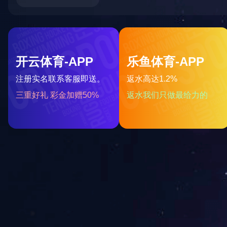
报告
26.
September
2025
解码楠院文化基因，标识是书香空
间的诗行