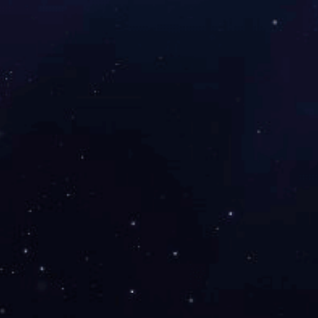
走进领地
产业服务
乐鱼页面在线登录
招标
关于领地
地产
集团要闻
合作理
企业荣誉
商业
阳光采
企业荣誉
酒店
网上招
社会责任