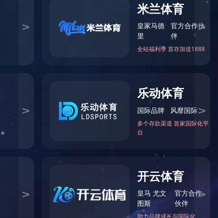
10.
October
2025
【悦·友邻】社群文化品牌正式发布