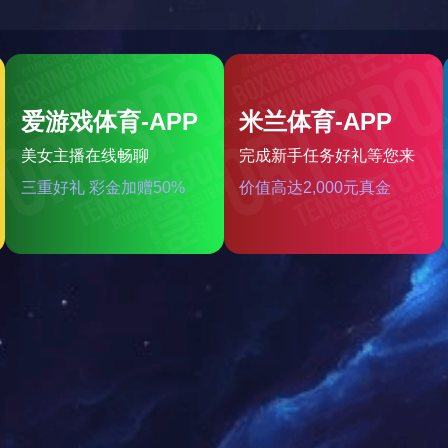
| 让幸福健康成为友邻新生活
12.
June
2025
匠心匠筑｜2025安全生产月启动