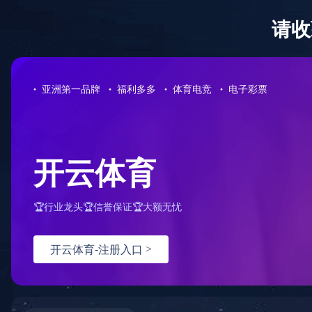
走进领地
产业服务
乐